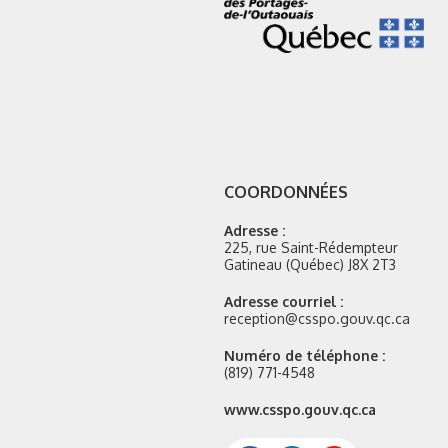
COORDONNÉES
Adresse :
225, rue Saint-Rédempteur
Gatineau (Québec) J8X 2T3
Adresse courriel :
reception@csspo.gouv.qc.ca
Numéro de téléphone :
(819) 771-4548
Site
www.csspo.gouv.qc.ca
web
: