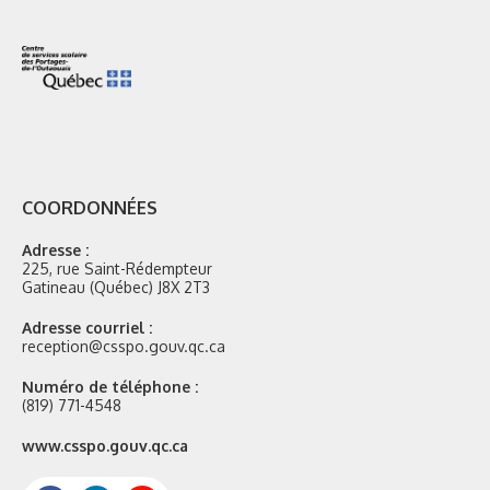
COORDONNÉES
Adresse :
225, rue Saint-Rédempteur
Gatineau (Québec) J8X 2T3
Adresse courriel :
reception@csspo.gouv.qc.ca
Numéro de téléphone :
(819) 771-4548
Site
www.csspo.gouv.qc.ca
web
: