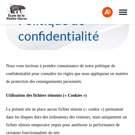
Ouvrir
Fe
la
Ouvrir
Politique de
naviga
la
la
du
barre
bar
site
d'accessibilité.
confidentialité
d'a
Nous vous invitons à prendre connaissance de notre politique de
confidentialité pour connaître les règles que nous appliquons en matière
de protection des renseignements personnels.
Utilisation des fichiers témoins (« Cookies »)
Le présent site ne place aucun fichier témoin (« cookie ») permanent
dans les disques durs des ordinateurs des visiteurs, mais uniquement un
fichier témoin temporaire requis pour améliorer la performance de
certaines fonctionnalités du site.