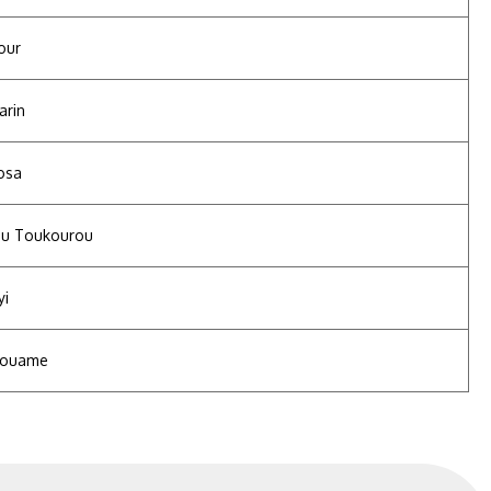
our
arin
osa
ou Toukourou
yi
Kouame