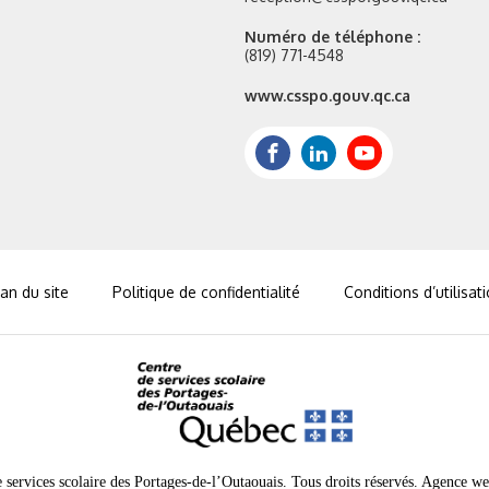
Numéro de téléphone :
(819) 771-4548
Site
www.csspo.gouv.qc.ca
web
:
Facebook
LinkedIn
Youtube
an du site
Politique de confidentialité
Conditions d’utilisat
services scolaire des Portages-de-l’Outaouais. Tous droits réservés.
Agence we