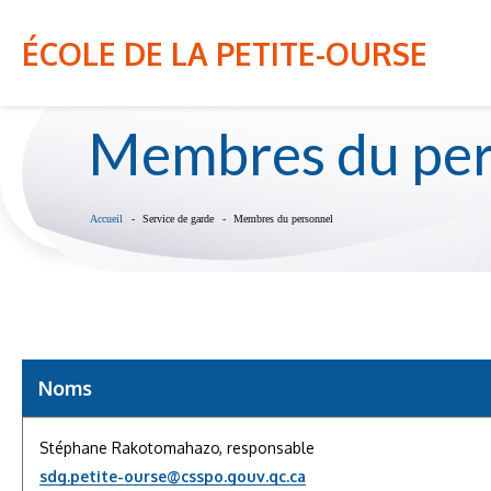
NOTRE ÉCOLE
INFO-PARENT
ÉCOLE DE LA PETITE-OURSE
Membres du per
Accueil
Service de garde
Membres du personnel
Noms
Stéphane Rakotomahazo, responsable
sdg.petite-ourse@csspo.gouv.qc.ca