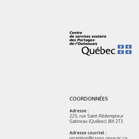
COORDONNÉES
Adresse :
225, rue Saint-Rédempteur
Gatineau (Québec) J8X 2T3
Adresse courriel :
reception@csspo.gouv.qc.ca