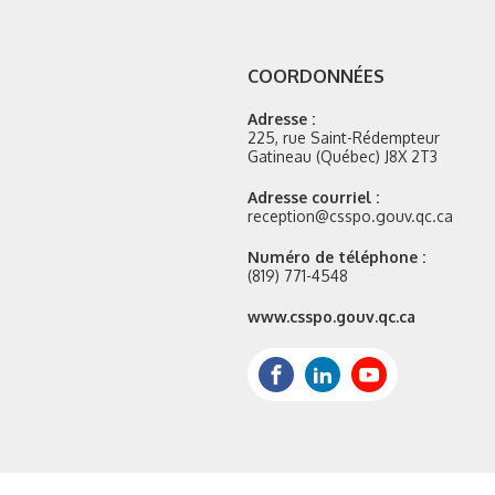
COORDONNÉES
Adresse :
225, rue Saint-Rédempteur
Gatineau (Québec) J8X 2T3
Adresse courriel :
reception@csspo.gouv.qc.ca
Numéro de téléphone :
(819) 771-4548
Site
www.csspo.gouv.qc.ca
web
:
Facebook
LinkedIn
Youtube