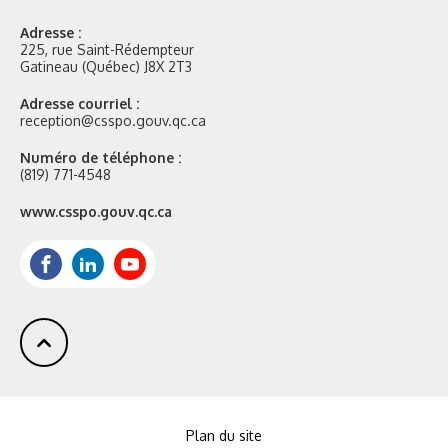
Adresse :
225, rue Saint-Rédempteur
Gatineau (Québec) J8X 2T3
Adresse courriel :
reception@csspo.gouv.qc.ca
Numéro de téléphone :
(819) 771-4548
Site
www.csspo.gouv.qc.ca
web
:
Facebook
LinkedIn
Youtube
Plan du site