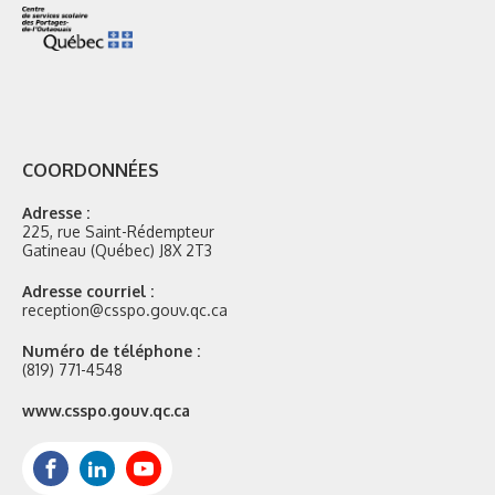
COORDONNÉES
Adresse :
225, rue Saint-Rédempteur
Gatineau (Québec) J8X 2T3
Adresse courriel :
reception@csspo.gouv.qc.ca
Numéro de téléphone :
(819) 771-4548
Site
www.csspo.gouv.qc.ca
web
:
Facebook
LinkedIn
Youtube