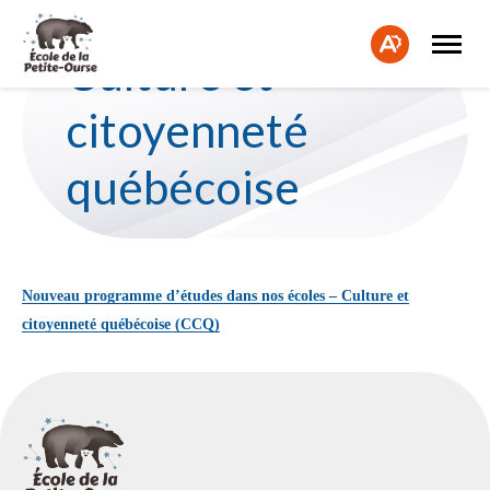
Ouvrir
Fe
la
Ouvrir
Culture et
naviga
la
la
du
barre
bar
site
d'accessibilité.
citoyenneté
d'a
québécoise
Nouveau programme d’études dans nos écoles – Culture et
citoyenneté québécoise (CCQ)